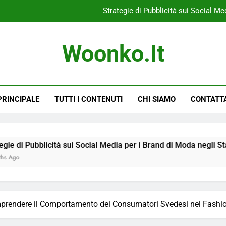
Strategie di Pubblicità sui Social Med
Comprendere il Comportamento dei Consumato
Woonko.it
Strategie di e-comm
Checklist per una Pubblici
PRINCIPALE
TUTTI I CONTENUTI
CHI SIAMO
CONTATT
Strategie di Pubblicità sui Social Med
Comprendere il Comportamento dei Consumato
Strategie di e-comm
à sui Social Media per i Brand di Moda negli Stati Uniti
rendere il Comportamento dei Consumatori Svedesi nel Fashi