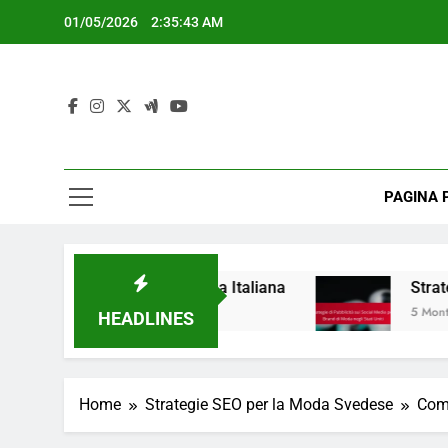
Skip
01/05/2026
2:35:44 AM
to
content
PAGINA 
cace nella Moda Italiana
Strategie di Pubblicit
5 Months Ago
HEADLINES
Home
Strategie SEO per la Moda Svedese
Comp