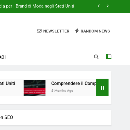
ia per i Brand di Moda negli Stati Uniti
ri Spagnoli nel Marketing della Moda
NEWSLETTER
RANDOM NEWS
erce per i rivenditori di moda spagnoli
tà Display Efficace nella Moda Italiana
ACI
ia per i Brand di Moda negli Stati Uniti
ri Spagnoli nel Marketing della Moda
erce per i rivenditori di moda spagnoli
Comprendere il Comportamento dei Consumatori Spagn
5 Months Ago
on SEO