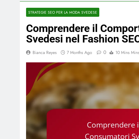
STRATEGIE SEO PER LA MODA SVEDESE
Comprendere il Compor
Svedesi nel Fashion SE
0
Bianca Reyes
7 Months Ago
10 Mins Min