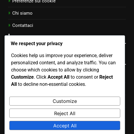
Preferenze sui cookie
Chi siamo
Contattaci
Language
We respect your privacy
Cookies help us improve your experience, deliver
Categorie
personalized content, and analyze traffic. You can
choose which cookies to allow by clicking
SEO per il Marketing dei Brand di Moda in Bulgaria
Customize
. Click
Accept All
to consent or
Reject
All
to decline non-essential cookies.
Strategie di Marketing per Brand di Moda Italiana
Customize
Strategie SEO per Brand di Moda in Spagna
Reject All
Strategie SEO per Brand di Moda USA
Accept All
Strategie SEO per la Moda Svedese