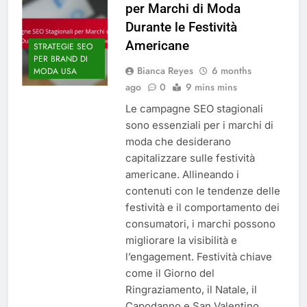
per Marchi di Moda
Durante le Festività
Americane
STRATEGIE SEO
PER BRAND DI
Bianca Reyes
6 months
MODA USA
ago
0
9 mins mins
Le campagne SEO stagionali
sono essenziali per i marchi di
moda che desiderano
capitalizzare sulle festività
americane. Allineando i
contenuti con le tendenze delle
festività e il comportamento dei
consumatori, i marchi possono
migliorare la visibilità e
l’engagement. Festività chiave
come il Giorno del
Ringraziamento, il Natale, il
Capodanno e San Valentino