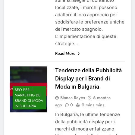
sulle strategie di contenuto
localizzate, i marchi possono
adattare il loro approccio per
soddisfare le preferenze uniche
del mercato spagnolo.
L’implementazione di queste
strategie…
Read More
Tendenze della Pubblicità
Display per i Brand di
Moda in Bulgaria
SEO PER IL
MARKETING DEI
Bianca Reyes
6 months
BRAND DI MODA
ago
0
9 mins mins
IN BULGARIA
In Bulgaria, le ultime tendenze
della pubblicità display per i
marchi di moda enfatizzano