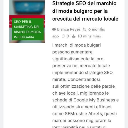
Strategie SEO del marchio
di moda bulgaro per la
crescita del mercato locale
SEO PER IL
MARKETING DEI
Bianca Reyes
6 months
BRAND DI MODA
ago
0
10 mins mins
IN BULGARIA
I marchi di moda bulgari
possono aumentare
significativamente la loro
presenza nel mercato locale
implementando strategie SEO
mirate. Concentrandosi
sull’ottimizzazione delle parole
chiave locali, migliorando le
schede di Google My Business e
utilizzando strumenti efficaci
come SEMrush e Ahrefs, questi
marchi possono migliorare la
loro visibilità nei risultati di