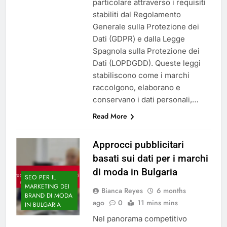
particolare attraverso i requisiti
stabiliti dal Regolamento
Generale sulla Protezione dei
Dati (GDPR) e dalla Legge
Spagnola sulla Protezione dei
Dati (LOPDGDD). Queste leggi
stabiliscono come i marchi
raccolgono, elaborano e
conservano i dati personali,…
Read More
Approcci pubblicitari
basati sui dati per i marchi
di moda in Bulgaria
SEO PER IL
MARKETING DEI
Bianca Reyes
6 months
BRAND DI MODA
ago
0
11 mins mins
IN BULGARIA
Nel panorama competitivo