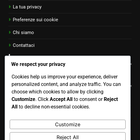
La tua privacy
Preferenze sui cookie
Chi siamo
Contattaci
Language
We respect your privacy
Cookies help us improve your experience, deliver
Categorie
personalized content, and analyze traffic. You can
choose which cookies to allow by clicking
SEO per il Marketing dei Brand di Moda in Bulgaria
Customize
. Click
Accept All
to consent or
Reject
All
to decline non-essential cookies.
Strategie di Marketing per Brand di Moda Italiana
Customize
Strategie SEO per Brand di Moda in Spagna
Reject All
Strategie SEO per Brand di Moda USA