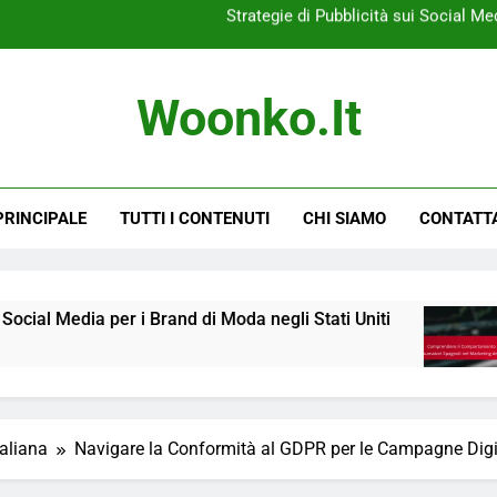
Comprendere il Comportamento dei Consumato
Strategie di e-comm
Woonko.it
Checklist per una Pubblici
Strategie di Pubblicità sui Social Med
PRINCIPALE
TUTTI I CONTENUTI
CHI SIAMO
CONTATT
Comprendere il Comportamento dei Consumato
Strategie di e-comm
 i Brand di Moda negli Stati Uniti
Comprendere
5 Months Ago
taliana
Navigare la Conformità al GDPR per le Campagne Digi