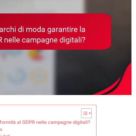
formità al GDPR nelle campagne digitali?
so