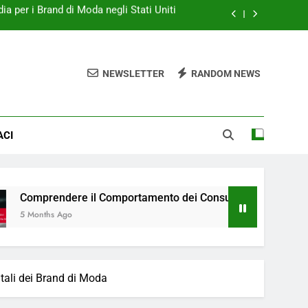
ri Spagnoli nel Marketing della Moda
erce per i rivenditori di moda spagnoli
NEWSLETTER
RANDOM NEWS
tà Display Efficace nella Moda Italiana
ia per i Brand di Moda negli Stati Uniti
ACI
ri Spagnoli nel Marketing della Moda
erce per i rivenditori di moda spagnoli
 il Comportamento dei Consumatori Spagnoli nel Marketing d
tali dei Brand di Moda