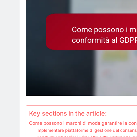
Key sections in the article:
Come possono i marchi di moda garantire la con
Implementare piattaforme di gestione del consen