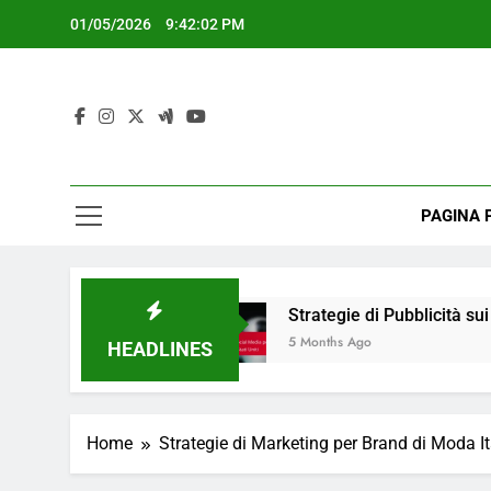
Skip
01/05/2026
9:42:03 PM
to
content
PAGINA 
ana
Strategie di Pubblicità sui Social Media per
5 Months Ago
HEADLINES
Home
Strategie di Marketing per Brand di Moda I