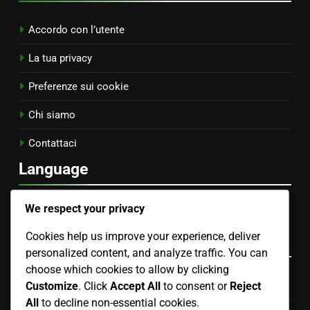
Accordo con l’utente
La tua privacy
Preferenze sui cookie
Chi siamo
Contattaci
Language
Spanish
▾
We respect your privacy
Cookies help us improve your experience, deliver
Categorie
personalized content, and analyze traffic. You can
choose which cookies to allow by clicking
SEO per il Marketing dei Brand di Moda in Bulgaria
Customize
. Click
Accept All
to consent or
Reject
All
to decline non-essential cookies.