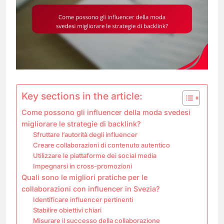
Key sections in the article:
Come possono gli influencer della moda svedesi
migliorare le strategie di backlink?
Sfruttare l’autorità degli influencer
Creare collaborazioni di contenuto autentico
Utilizzare le piattaforme dei social media
Impegnarsi in cross-promozioni
Quali sono le migliori pratiche per le
collaborazioni con influencer in Svezia?
Identificare influencer pertinenti
Stabilire obiettivi chiari
Misurare il successo della collaborazione